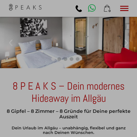
0
×
24. bis 26. August
Warenkorb ist leer
2 Erwachsene
Hotel
Zimmer
Food & Drinks
Pfronten
8 P E A K S – Dein modernes
Buchung
DEALS 💰
Hideaway im Allgäu
Jobs
Kontakt
8 Gipfel – 8 Zimmer – 8 Gründe für Deine perfekte
Auszeit
Dein Urlaub im Allgäu – unabhängig, flexibel und ganz
nach Deinen Wünschen.