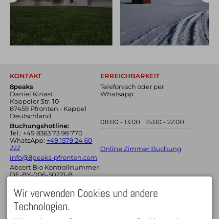
KONTAKT
ERREICHBARKEIT
8peaks
Telefonisch oder per
Daniel Kinast
Whatsapp:
Kappeler Str. 10
87459 Pfronten - Kappel
Deutschland
08:00 - 13:00
15:00 - 22:00
Buchungshotline:
Tel.: +49 8363 73 98 770
WhatsApp:
+49 1579 24 60
222
Online Zimmer Buchung
info@8peaks-pfronten.com
Abcert Bio Kontrollnummer
DE-BY-006-50221-B
JOBS
ZEITEN
Wir verwenden Cookies und andere
Wir suchen Unterstützung
für die Zimmerreinigung:
Technologien.
Check In
ab 15:00
Minijob oder Teilzeit